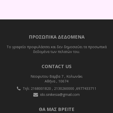
ΠΡΟΣΩΠΙΚΆ ΔΕΔΟΜΈΝΑ
Το γραφείο προφυλάσσει και δεν δημοσιεύει τα προσωπικά
δεδομένα των πελατών του.
CONTACT US
Νεοφυτου Βαμβα 7 , Κολωνάκι
Αθήνα , 10674
Τηλ: 2168001820 , 2130260000 ,6977433711
ido.sinikesia@gmail.com
ΘΑ ΜΑΣ ΒΡΕΙΤΕ